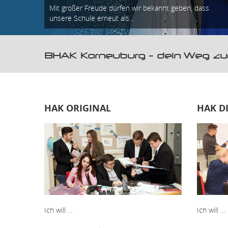
Mit großer Freude dürfen wir bekannt geben, dass
unsere Schule erneut als…
BHAK Korneuburg - dein Weg zum
HAK ORIGINAL
HAK D
Ich will …
Ich will …