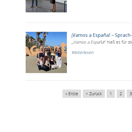
¡Vamos a España! – Sprach-
„¡
Vamos a España
!“ hieß es für 
Weiterlesen
SEITENNUMMERIERUNG
Erste
« Erste
Vorherige
< Zurück
Page
1
Page
2
P
3
Seite
Seite