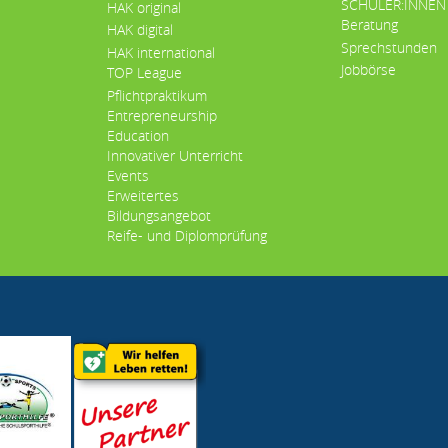
SCHÜLER:INNEN
HAK original
Beratung
HAK digital
Sprechstunden
HAK international
Jobbörse
TOP League
Pflichtpraktikum
Entrepreneurship
Education
Innovativer Unterricht
Events
Erweitertes
Bildungsangebot
Reife- und Diplomprüfung