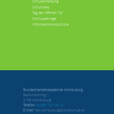
Schulanmeldung
Schulvideo
Tag der offenen Tür
Schnuppertage
Informationsbroschüre
Bundeshandelsakademie Korneuburg
Bankmannring 1
2100 Korneuburg
Telefon:
02262 721 50- 0
E-Mail
: hak.korneuburg[at]noeschule.at