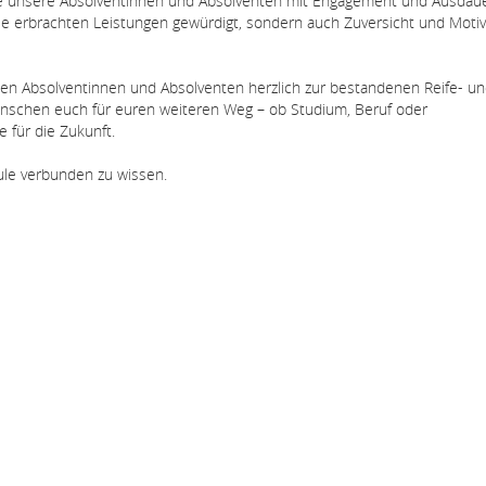
die unsere Absolventinnen und Absolventen mit Engagement und Ausdau
e erbrachten Leistungen gewürdigt, sondern auch Zuversicht und Motiva
len Absolventinnen und Absolventen herzlich zur bestandenen Reife- u
wünschen euch für euren weiteren Weg – ob Studium, Beruf oder
e für die Zukunft.
ule verbunden zu wissen.