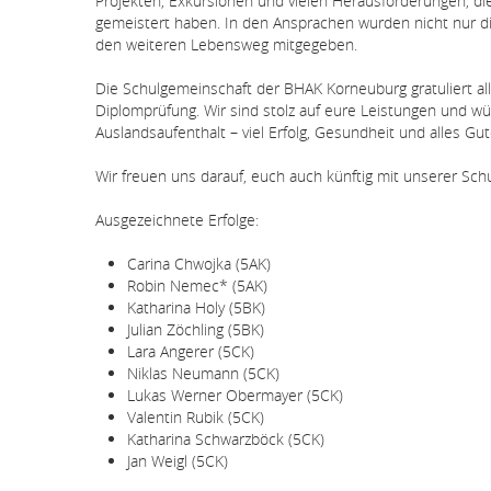
Projekten, Exkursionen und vielen Herausforderungen, 
gemeistert haben. In den Ansprachen wurden nicht nur di
den weiteren Lebensweg mitgegeben.
Die Schulgemeinschaft der BHAK Korneuburg gratuliert al
Diplomprüfung. Wir sind stolz auf eure Leistungen und 
Auslandsaufenthalt – viel Erfolg, Gesundheit und alles Gut
Wir freuen uns darauf, euch auch künftig mit unserer Sch
Ausgezeichnete Erfolge:
Carina Chwojka (5AK)
Robin Nemec* (5AK)
Katharina Holy (5BK)
Julian Zöchling (5BK)
Lara Angerer (5CK)
Niklas Neumann (5CK)
Lukas Werner Obermayer (5CK)
Valentin Rubik (5CK)
Katharina Schwarzböck (5CK)
Jan Weigl (5CK)