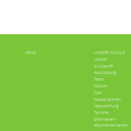
HAUPTMENÜ
NEWS
UNSERE SCHULE
Leitbild
Schulprofil
Ausstattung
Team
Klassen
SGA
Kooperationen
Hausordnung
Termine
Elternverein
Absolventenverein