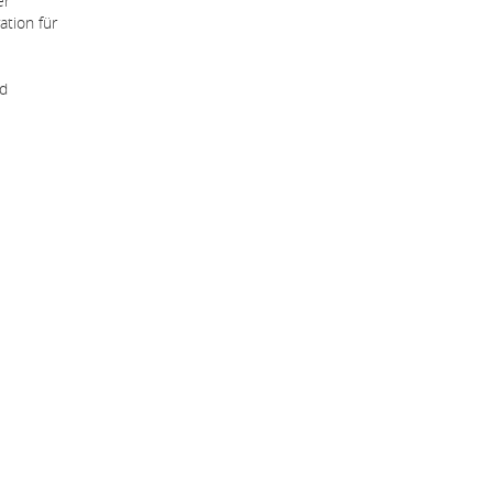
er
tion für
nd