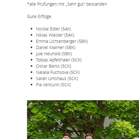
*alle Prüfungen mit „Sehr gut“ bestanden
Gute Erfolge:
Nicolai Edler (5AK)
Niklas Wiesler (5AK)
Emma Lichtenberger (5BK)
Daniel Maimer (5BK)
Jule Neuhold (5BK)
Tobias Apfelthaler (5CK)
Oskar Berto (5CK)
Natalia Fuchsova (5CK)
Sarah Umshaus (5CK)
Pia Venturin (5CK)
Bildergallerie