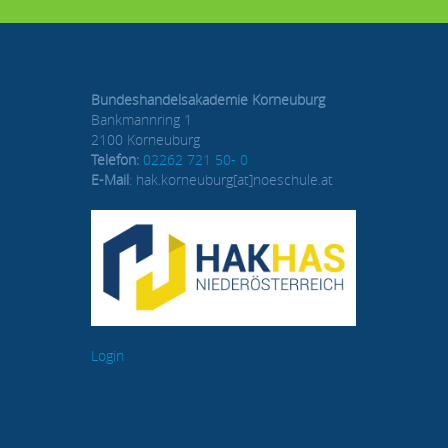
Bundeshandelsakademie Korneuburg
Bankmannring 1
2100 Korneuburg
Telefon:
02262 721 50- 0
E-Mail
: hak.korneuburg[at]noeschule.at
Login