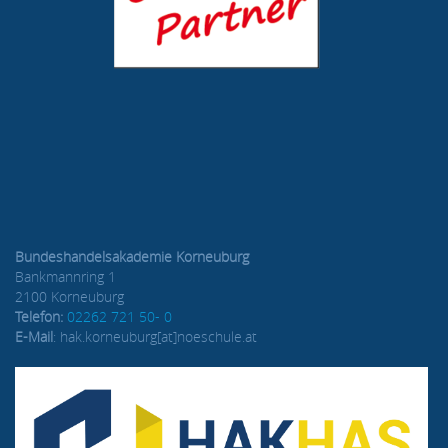
Bundeshandelsakademie Korneuburg
Bankmannring 1
2100 Korneuburg
Telefon:
02262 721 50- 0
E-Mail
: hak.korneuburg[at]noeschule.at