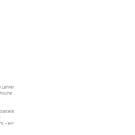
d Lehrer
chische
stattete
e
t – ein