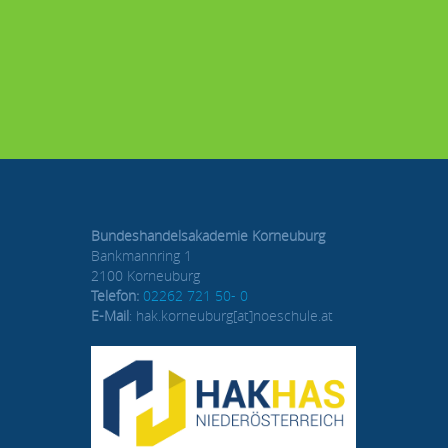
Bundeshandelsakademie Korneuburg
Bankmannring 1
2100 Korneuburg
Telefon:
02262 721 50- 0
E-Mail
: hak.korneuburg[at]noeschule.at