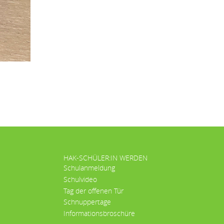
HAK-SCHÜLER:IN WERDEN
Schulanmeldung
Schulvideo
Tag der offenen Tür
Schnuppertage
Informationsbroschüre