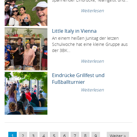
Weiterlesen
Little Italy in Vienna
An einem heißen Junitag der letzen
Schulwoche hat eine kleine Gruppe aus
der 3BK…
Weiterlesen
Eindrücke Grillfest und
Fußballturnier
Weiterlesen
SEITENNUMMERIERUNG
Aktuelle
1
Page
2
Page
3
Page
4
Page
5
Page
6
Page
7
Page
8
Page
9
…
Nächste
Weiter >