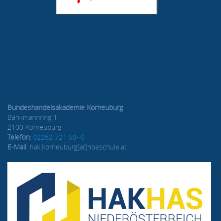
Bundeshandelsakademie Korneuburg
Bankmannring 1
2100 Korneuburg
Telefon:
02262 721 50- 0
E-Mail
: hak.korneuburg[at]noeschule.at