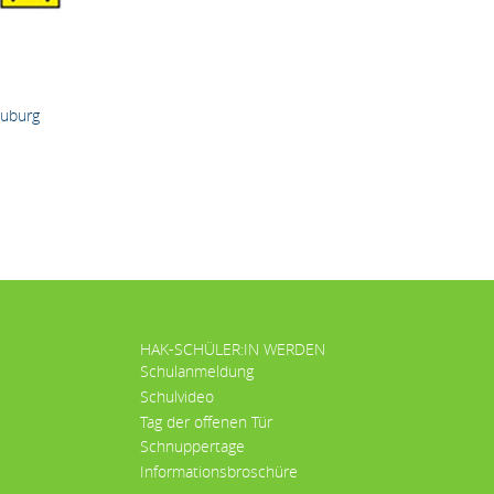
euburg
HAK-SCHÜLER:IN WERDEN
Schulanmeldung
Schulvideo
Tag der offenen Tür
Schnuppertage
Informationsbroschüre