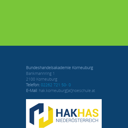
Bundeshandelsakademie Korneuburg
Bankmannring 1
2100 Korneuburg
Telefon:
02262 721 50- 0
E-Mail
: hak.korneuburg[at]noeschule.at