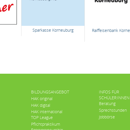
Sparkasse Korneuburg
Raiffeisenbank Korn
BILDUNGSANGEBOT
INFOS FÜR
SCHÜLER:INNEN
HAK original
Beratung
HAK digital
Sprechstunden
HAK international
Jobbörse
TOP League
Pflichtpraktikum
Entrepreneurship