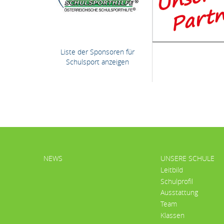
Liste der Sponsoren für
Schulsport anzeigen
HAUPTMENÜ
NEWS
UNSERE SCHULE
Leitbild
Schulprofil
Ausstattung
Team
Klassen