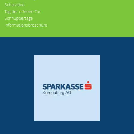
Schulvideo
Tag der offenen Tür
Schnuppertage
Informationsbroschüre