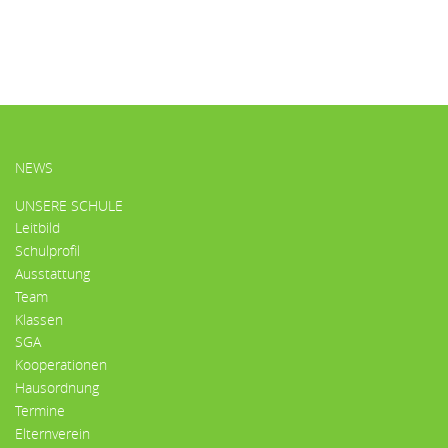
HAUPTMENÜ
NEWS
UNSERE SCHULE
Leitbild
Schulprofil
Ausstattung
Team
Klassen
SGA
Kooperationen
Hausordnung
Termine
Elternverein