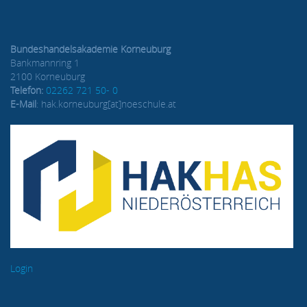
Bundeshandelsakademie Korneuburg
Bankmannring 1
2100 Korneuburg
Telefon:
02262 721 50- 0
E-Mail
: hak.korneuburg[at]noeschule.at
Login