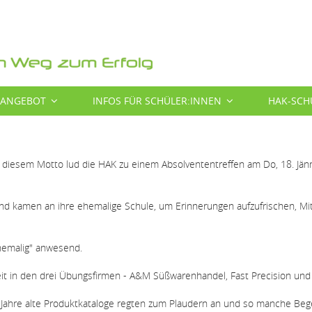
SANGEBOT
INFOS FÜR SCHÜLER:INNEN
HAK-SCH
 diesem Motto lud die HAK zu einem Absolvententreffen am Do, 18. Jän
nd kamen an ihre ehemalige Schule, um Erinnerungen aufzufrischen, Mi
hemalig" anwesend.
it in den drei Übungsfirmen - A&M Süßwarenhandel, Fast Precision und
ahre alte Produktkataloge regten zum Plaudern an und so manche Beg