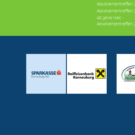
Absolvententreffen
Absolvententreffen
40 Jahre HAK -
Absolvententreffen