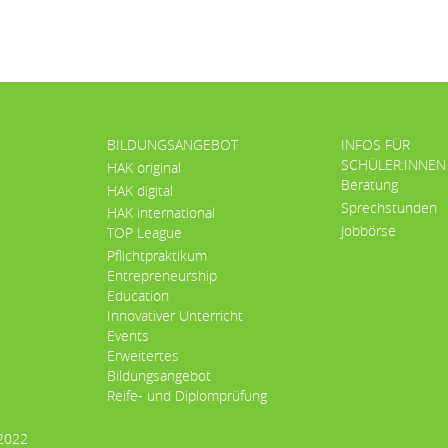
BILDUNGSANGEBOT
INFOS FÜR
SCHÜLER:INNEN
HAK original
Beratung
HAK digital
Sprechstunden
HAK international
Jobbörse
TOP League
Pflichtpraktikum
Entrepreneurship
Education
Innovativer Unterricht
Events
Erweitertes
Bildungsangebot
Reife- und Diplomprüfung
 2022