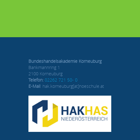
Bundeshandelsakademie Korneuburg
Bankmannring 1
2100 Korneuburg
Telefon:
02262 721 50- 0
E-Mail
: hak.korneuburg[at]noeschule.at