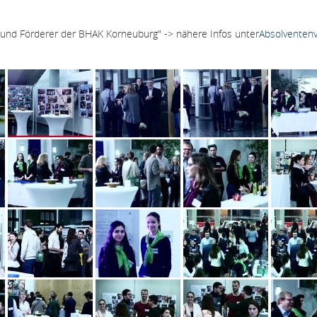
 und Förderer der BHAK Korneuburg" -> nähere Infos unter
Absolventenv