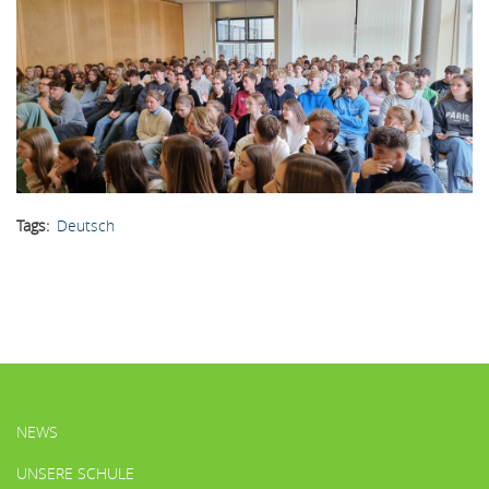
Tags
Deutsch
HAUPTMENÜ
NEWS
UNSERE SCHULE