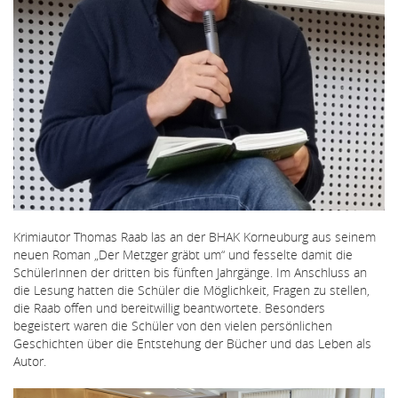
Krimiautor Thomas Raab las an der BHAK Korneuburg aus seinem
neuen Roman „Der Metzger gräbt um“ und fesselte damit die
SchülerInnen der dritten bis fünften Jahrgänge. Im Anschluss an
die Lesung hatten die Schüler die Möglichkeit, Fragen zu stellen,
die Raab offen und bereitwillig beantwortete. Besonders
begeistert waren die Schüler von den vielen persönlichen
Geschichten über die Entstehung der Bücher und das Leben als
Autor.
Bildergallerie