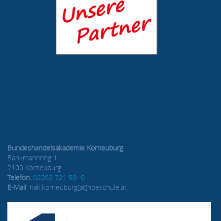
Bundeshandelsakademie Korneuburg
Bankmannring 1
2100 Korneuburg
Telefon:
02262 721 50- 0
E-Mail
: hak.korneuburg[at]noeschule.at