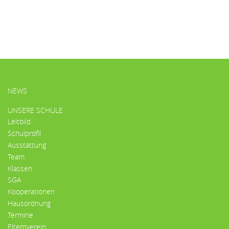
HAUPTMENÜ
NEWS
UNSERE SCHULE
Leitbild
Schulprofil
Ausstattung
Team
Klassen
SGA
Kooperationen
Hausordnung
Termine
Elternverein