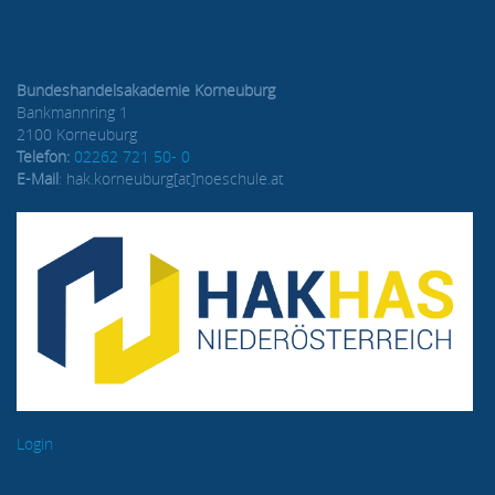
Bundeshandelsakademie Korneuburg
Bankmannring 1
2100 Korneuburg
Telefon:
02262 721 50- 0
E-Mail
: hak.korneuburg[at]noeschule.at
Login