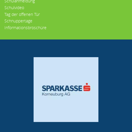
Schulanmeldung
Schulvideo
Tag der offenen Tür
Schnuppertage
Informationsbroschüre