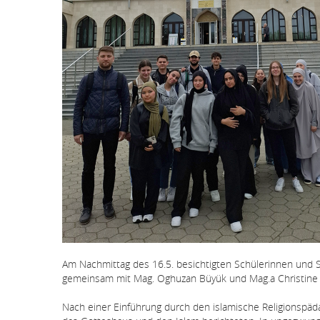
Am Nachmittag des 16.5. besichtigten Schülerinnen und Sc
gemeinsam mit Mag. Oghuzan Büyük und Mag.a Christine H
Nach einer Einführung durch den islamische Religionspäd