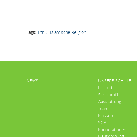
Tags
Ethik
Islamische Religion
HAUPTMENÜ
NEWS
UNSERE SCHULE
Leitbild
Schulprofil
Ausstattung
Team
Klassen
SGA
Kooperationen
Hausordnung