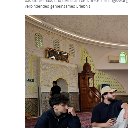
das Gotteshaus und den Islam berichteten. In ungezwung
verbindendes gemeinsames Erlebnis!
Bildergallerie