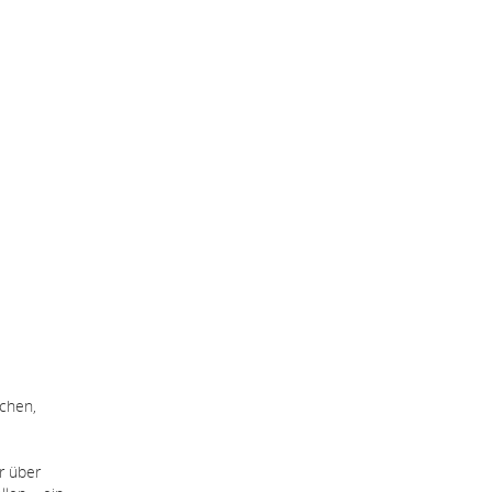
uchen,
r über