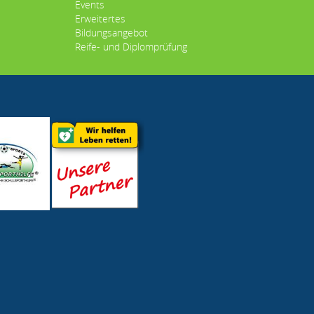
Events
Erweitertes
Bildungsangebot
Reife- und Diplomprüfung