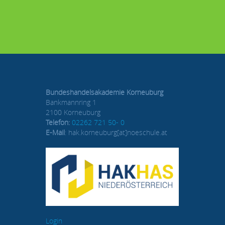
Bundeshandelsakademie Korneuburg
Bankmannring 1
2100 Korneuburg
Telefon:
02262 721 50- 0
E-Mail
: hak.korneuburg[at]noeschule.at
Login