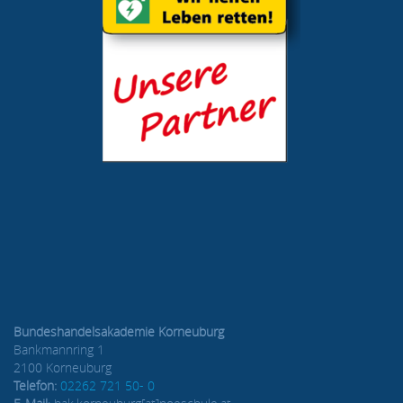
Bundeshandelsakademie Korneuburg
Bankmannring 1
2100 Korneuburg
Telefon:
02262 721 50- 0