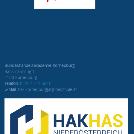
Bundeshandelsakademie Korneuburg
Bankmannring 1
2100 Korneuburg
Telefon:
02262 721 50- 0
E-Mail
: hak.korneuburg[at]noeschule.at