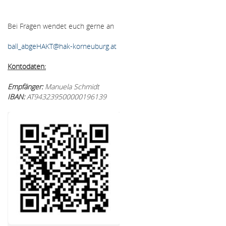
Bei Fragen wendet euch gerne an
ball_abgeHAKT@hak-korneuburg.at
Kontodaten:
Empfänger:
Manuela Schmidt
IBAN:
AT943239500000196139
Bildergallerie