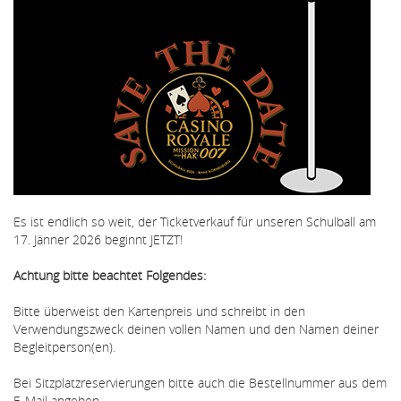
Es ist endlich so weit, der Ticketverkauf für unseren Schulball am
17. Jänner 2026 beginnt JETZT!
Achtung bitte beachtet Folgendes:
Bitte überweist den Kartenpreis und schreibt in den
Verwendungszweck deinen vollen Namen und den Namen deiner
Begleitperson(en).
Bei Sitzplatzreservierungen bitte auch die Bestellnummer aus dem
E-Mail angeben.