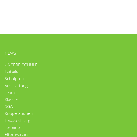
HAUPTMENÜ
NEWS
UNSERE SCHULE
Leitbild
Schulprofil
Ausstattung
Team
Klassen
SGA
Kooperationen
Hausordnung
Termine
Elternverein