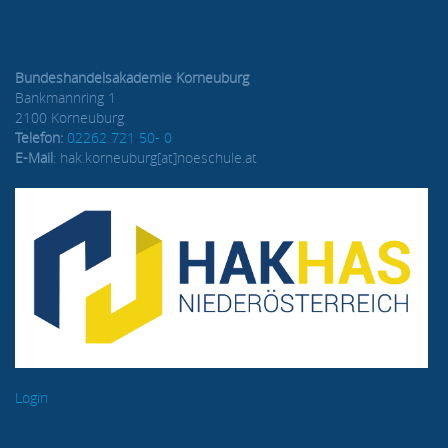
Bundeshandelsakademie Korneuburg
Bankmannring 1
2100 Korneuburg
Telefon:
02262 721 50- 0
E-Mail
: hak.korneuburg[at]noeschule.at
Login