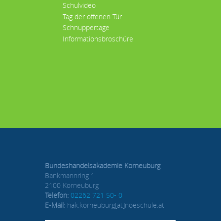
Schulvideo
Tag der offenen Tür
Schnuppertage
Informationsbroschüre
Bundeshandelsakademie Korneuburg
Bankmannring 1
2100 Korneuburg
Telefon:
02262 721 50- 0
E-Mail
: hak.korneuburg[at]noeschule.at