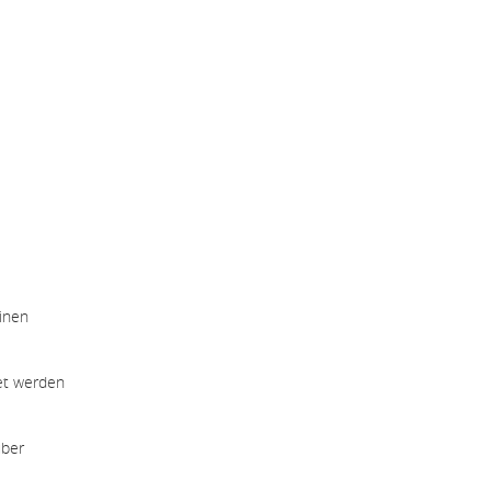
inen
tet werden
über