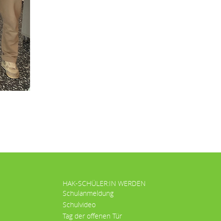
HAK-SCHÜLER:IN WERDEN
Schulanmeldung
Schulvideo
Tag der offenen Tür