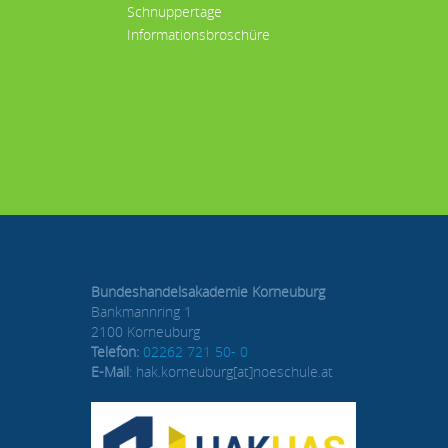
Schnuppertage
Informationsbroschüre
Bundeshandelsakademie Korneuburg
Bankmannring 1
2100 Korneuburg
Telefon:
02262 721 50- 0
E-Mail
: hak.korneuburg[at]noeschule.at