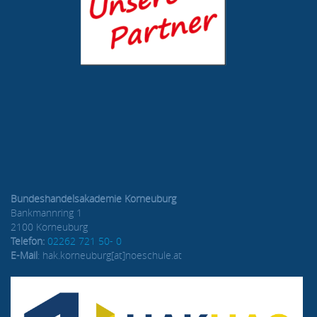
Bundeshandelsakademie Korneuburg
Bankmannring 1
2100 Korneuburg
Telefon:
02262 721 50- 0
E-Mail
: hak.korneuburg[at]noeschule.at