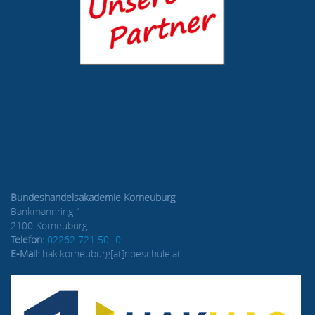
Bundeshandelsakademie Korneuburg
Bankmannring 1
2100 Korneuburg
Telefon:
02262 721 50- 0
E-Mail
: hak.korneuburg[at]noeschule.at