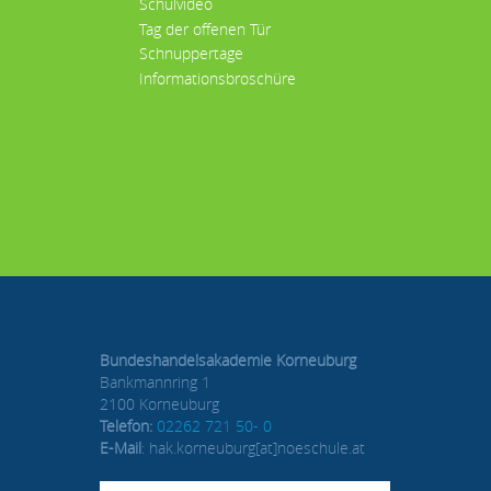
Schulvideo
Tag der offenen Tür
Schnuppertage
Informationsbroschüre
Bundeshandelsakademie Korneuburg
Bankmannring 1
2100 Korneuburg
Telefon:
02262 721 50- 0
E-Mail
: hak.korneuburg[at]noeschule.at