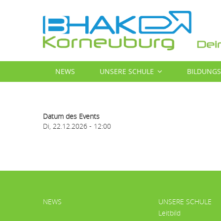
Direkt
zum
Inhalt
MAIN
NEWS
UNSERE SCHULE
BILDUNG
NAVIGATION
Datum des Events
Di, 22.12.2026 - 12:00
HAUPTMENÜ
NEWS
UNSERE SCHULE
Leitbild