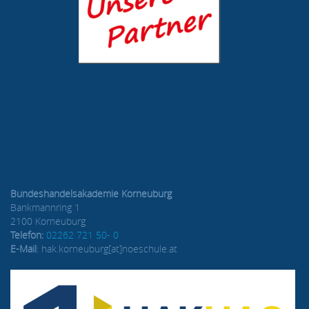
Bundeshandelsakademie Korneuburg
Bankmannring 1
2100 Korneuburg
Telefon:
02262 721 50- 0
E-Mail
: hak.korneuburg[at]noeschule.at