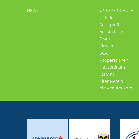
HAUPTMENÜ
NEWS
UNSERE SCHULE
Leitbild
Schulprofil
Ausstattung
Team
Klassen
SGA
Kooperationen
Hausordnung
Termine
Elternverein
Absolventenverein