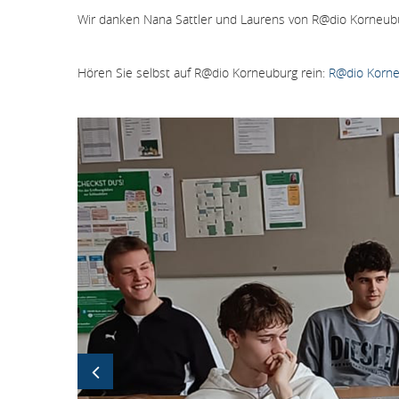
Wir danken Nana Sattler und Laurens von R@dio Korneubu
Hören Sie selbst auf R@dio Korneuburg rein:
R@dio Korn
Bildergallerie