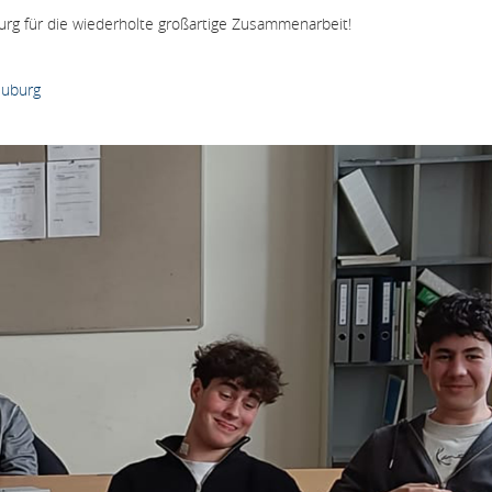
rg für die wiederholte großartige Zusammenarbeit!
euburg