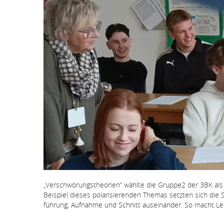
„Verschwörungstheorien“ wählte die Gruppe2 der 3BK al
Beispiel dieses polarisierenden Themas setzten sich die 
führung, Aufnahme und Schnitt auseinander. So macht Le