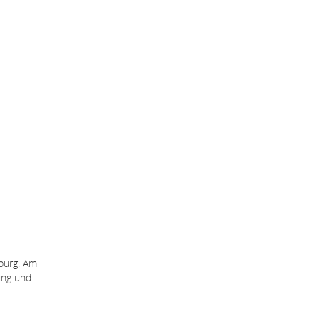
burg. Am
ung und -