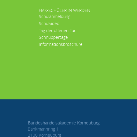
HAK-SCHÜLER:IN WERDEN
Schulanmeldung
Schulvideo
Tag der offenen Tür
Schnuppertage
Informationsbroschüre
Bundeshandelsakademie Korneuburg
Bankmannring 1
2100 Korneuburg