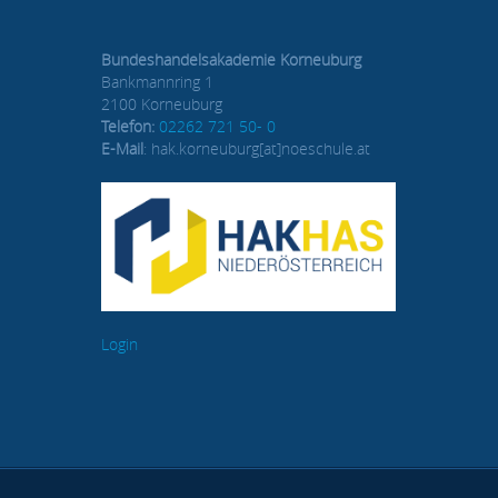
Bundeshandelsakademie Korneuburg
Bankmannring 1
2100 Korneuburg
Telefon:
02262 721 50- 0
E-Mail
: hak.korneuburg[at]noeschule.at
Login