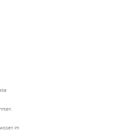
elte
nnten.
twissen im