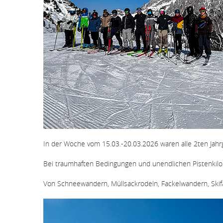
In der Woche vom 15.03.-20.03.2026 waren alle 2ten Jah
Bei traumhaften Bedingungen und unendlichen Pistenkil
Von Schneewandern, Müllsackrodeln, Fackelwandern, Skifa
Bildergallerie