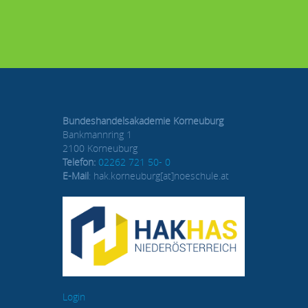
Bundeshandelsakademie Korneuburg
Bankmannring 1
2100 Korneuburg
Telefon:
02262 721 50- 0
E-Mail
: hak.korneuburg[at]noeschule.at
Login