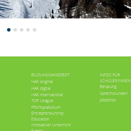
BILDUNGSANGEBOT
INFOS FÜR
SCHÜLER:INNEN
HAK original
Beratung
HAK digital
Sprechstunden
HAK international
Jobbörse
TOP League
Pflichtpraktikum
Entrepreneurship
Education
Innovativer Unterricht
Events