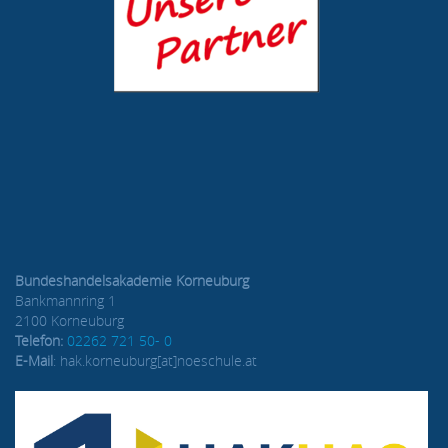
Bundeshandelsakademie Korneuburg
Bankmannring 1
2100 Korneuburg
Telefon:
02262 721 50- 0
E-Mail
: hak.korneuburg[at]noeschule.at