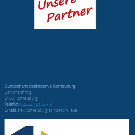
Bundeshandelsakademie Korneuburg
Bankmannring 1
2100 Korneuburg
Telefon:
02262 721 50- 0
E-Mail
: hak.korneuburg[at]noeschule.at