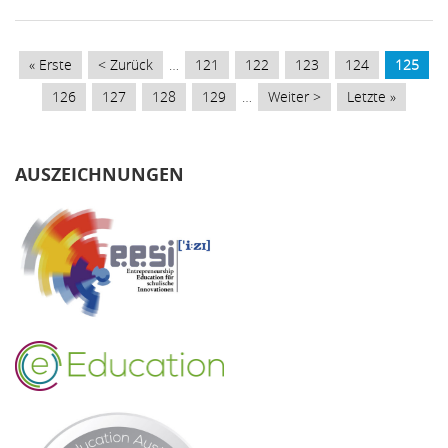
SEITENNUMMERIERUNG
Erste
« Erste
Vorherige
< Zurück
…
Page
121
Page
122
Page
123
Page
124
Aktuelle
125
Seite
Seite
Seite
Page
126
Page
127
Page
128
Page
129
…
Nächste
Weiter >
Letzte
Letzte »
Seite
Seite
AUSZEICHNUNGEN