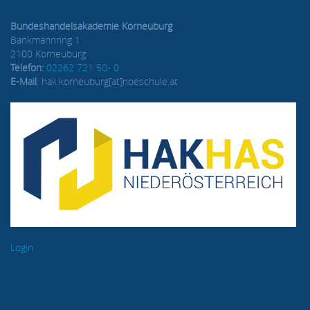
Bundeshandelsakademie Korneuburg
Bankmannring 1
2100 Korneuburg
Telefon:
02262 721 50- 0
E-Mail
: hak.korneuburg[at]noeschule.at
Login