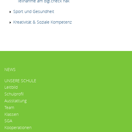
Teilnahme am digi.check hak
Sport und Gesundheit
Kreativität & Soziale Kompetenz
HAUPTMENÜ
NEWS
UNSERE SCHULE
Leitbild
Schulprofil
Ausstattung
Team
Klassen
SGA
Kooperationen