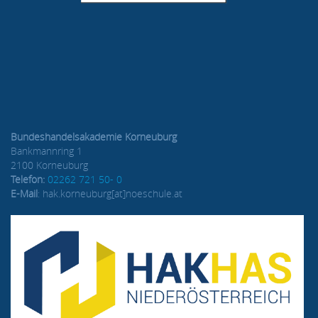
Bundeshandelsakademie Korneuburg
Bankmannring 1
2100 Korneuburg
Telefon:
02262 721 50- 0
E-Mail
: hak.korneuburg[at]noeschule.at