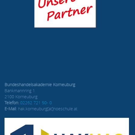
Bundeshandelsakademie Korneuburg
Bankmannring 1
2100 Korneuburg
Telefon:
02262 721 50- 0
E-Mail
: hak.korneuburg[at]noeschule.at