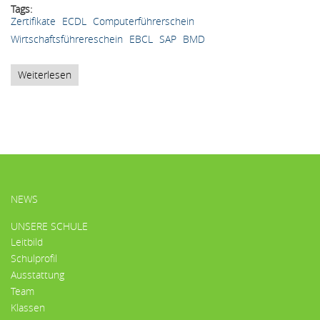
Tags
Zertifikate
ECDL
Computerführerschein
Wirtschaftsführereschein
EBCL
SAP
BMD
Weiterlesen
über
Wirtschaft,
EDV
&
IT
HAUPTMENÜ
NEWS
UNSERE SCHULE
Leitbild
Schulprofil
Ausstattung
Team
Klassen