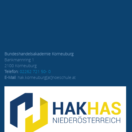
Bundeshandelsakademie Korneuburg
Bankmannring 1
2100 Korneuburg
Telefon:
02262 721 50- 0
E-Mail
: hak.korneuburg[at]noeschule.at