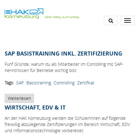
Direkt
zum
Inhalt
SAP BASISTRAINING INKL. ZERTIFIZIERUNG
Fünf Gründe, warum du als Mitarbeiter im Contolling mit SAP-
Kenntnissen für Betriebe wichtig bist:
Tags
SAP
Basistraining
Controlling
Zertifikat
Weiterlesen
über
SAP
WIRTSCHAFT, EDV & IT
Basistraining
inkl.
An der HAK Korneuburg werden die SchülerInnen auf folgende
Zertifizierung
freiwillig abzulegende Zertifizierungen im Bereich Wirtschaft, EDV
und Informationstechnologie vorbereitet: