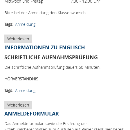
Mittwoch und Freitag 7:30 - 12:00 Uhr
Bitte bei der Anmeldung den Klassenwunsch
Tags
Anmeldung
Weiterlesen
über
Schulanmeldung
INFORMATIONEN ZU ENGLISCH
SCHRIFTLICHE AUFNAHMSPRÜFUNG
Die schriftliche Aufnahmsprüfung dauert 60 Minuten.
HÖRVERSTÄNDNIS
Tags
Anmeldung
Weiterlesen
über
Informationen
ANMELDEFORMULAR
zu
Englisch
Das Anmeldeformular sowie die Erklärung der
Erziehungsberechtigten zum Ausfüllen auf Papier steht hier bereit.