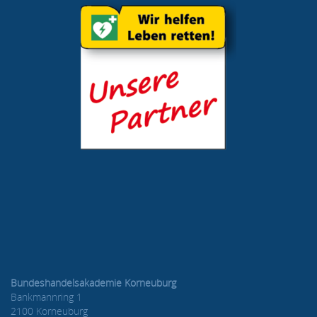
Bundeshandelsakademie Korneuburg
Bankmannring 1
2100 Korneuburg