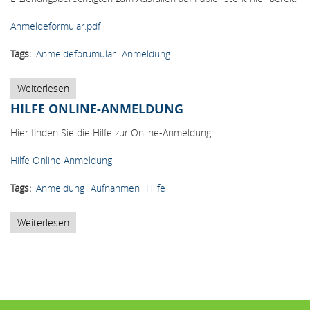
Anmeldeformular.pdf
Tags
Anmeldeforumular
Anmeldung
Weiterlesen
über
Anmeldeformular
HILFE ONLINE-ANMELDUNG
Hier finden Sie die Hilfe zur Online-Anmeldung:
Hilfe Online Anmeldung
Tags
Anmeldung
Aufnahmen
Hilfe
Weiterlesen
über
Hilfe
Online-
Anmeldung