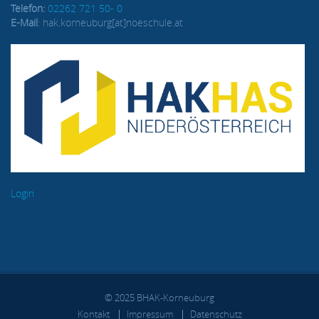
Telefon:
02262 721 50- 0
E-Mail
: hak.korneuburg[at]noeschule.at
Login
© 2025 BHAK-Korneuburg
FUSSBEREICH
Kontakt
Impressum
Datenschutz