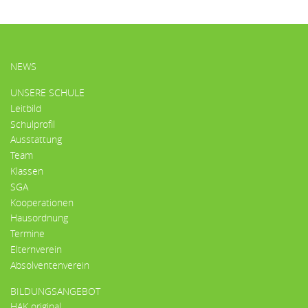
HAUPTMENÜ
NEWS
UNSERE SCHULE
Leitbild
Schulprofil
Ausstattung
Team
Klassen
SGA
Kooperationen
Hausordnung
Termine
Elternverein
Absolventenverein
BILDUNGSANGEBOT
HAK original