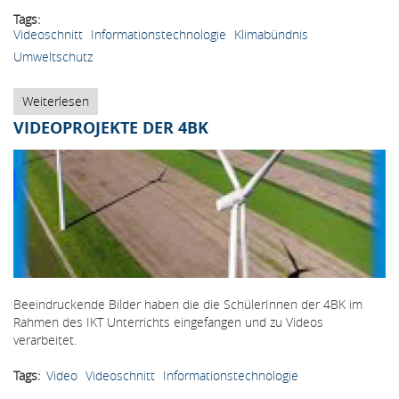
Tags
Videoschnitt
Informationstechnologie
Klimabündnis
Umweltschutz
Weiterlesen
über
Kick
VIDEOPROJEKTE DER 4BK
Off
Veranstaltung
mit
dem
Umweltbundesamt
Beeindruckende Bilder haben die die SchülerInnen der 4BK im
Rahmen des IKT Unterrichts eingefangen und zu Videos
verarbeitet.
Tags
Video
Videoschnitt
Informationstechnologie