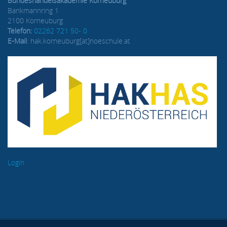
Bundeshandelsakademie Korneuburg
Bankmannring 1
2100 Korneuburg
Telefon:
02262 721 50- 0
E-Mail
: hak.korneuburg[at]noeschule.at
Login