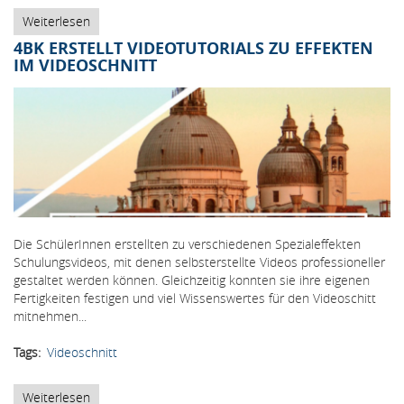
Weiterlesen
über
Videoprojekte
4BK ERSTELLT VIDEOTUTORIALS ZU EFFEKTEN
der
IM VIDEOSCHNITT
4BK
Die SchülerInnen erstellten zu verschiedenen Spezialeffekten
Schulungsvideos, mit denen selbsterstellte Videos professioneller
gestaltet werden können. Gleichzeitig konnten sie ihre eigenen
Fertigkeiten festigen und viel Wissenswertes für den Videoschitt
mitnehmen...
Tags
Videoschnitt
Weiterlesen
über