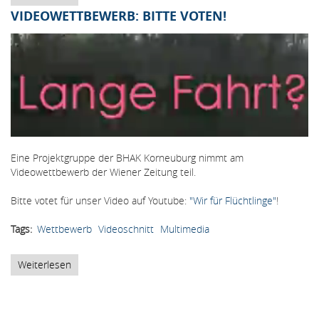
4BK
VIDEOWETTBEWERB: BITTE VOTEN!
erstellt
Videotutorials
zu
Effekten
im
Videoschnitt
Eine Projektgruppe der BHAK Korneuburg nimmt am
Videowettbewerb der Wiener Zeitung teil.
Bitte votet für unser Video auf Youtube:
"Wir für Flüchtlinge"
!
Tags
Wettbewerb
Videoschnitt
Multimedia
Weiterlesen
über
Videowettbewerb:
Bitte
voten!