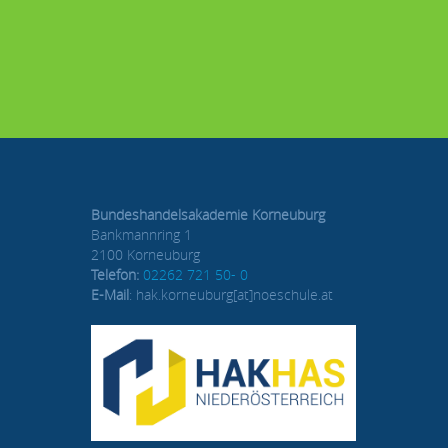
Bundeshandelsakademie Korneuburg
Bankmannring 1
2100 Korneuburg
Telefon:
02262 721 50- 0
E-Mail
: hak.korneuburg[at]noeschule.at