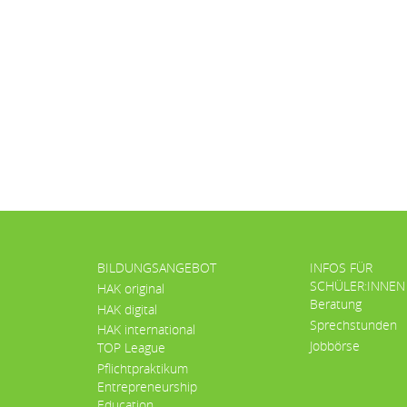
BILDUNGSANGEBOT
INFOS FÜR
SCHÜLER:INNEN
HAK original
Beratung
HAK digital
Sprechstunden
HAK international
Jobbörse
TOP League
Pflichtpraktikum
Entrepreneurship
Education