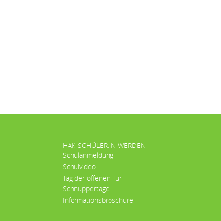
HAK-SCHÜLER:IN WERDEN
Schulanmeldung
Schulvideo
Tag der offenen Tür
Schnuppertage
Informationsbroschüre