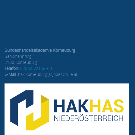
Bundeshandelsakademie Korneuburg
Bankmannring 1
2100 Korneuburg
Telefon:
02262 721 50- 0
E-Mail
: hak.korneuburg[at]noeschule.at