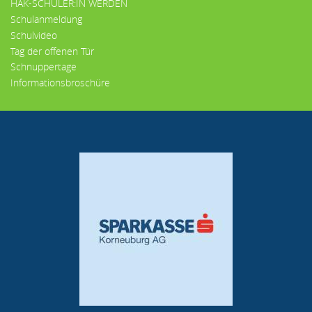
HAK-SCHÜLER:IN WERDEN
Schulanmeldung
Schulvideo
Tag der offenen Tür
Schnuppertage
Informationsbroschüre