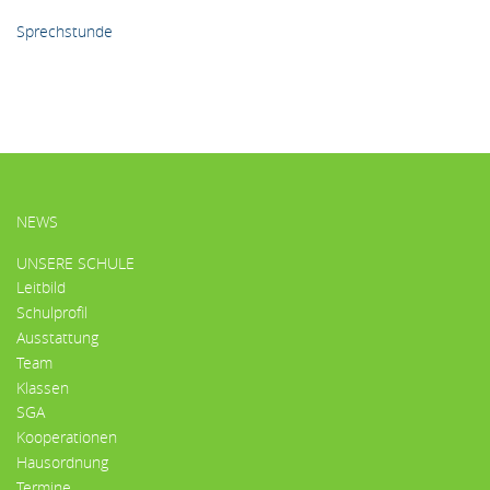
Sprechstunde
HAUPTMENÜ
NEWS
UNSERE SCHULE
Leitbild
Schulprofil
Ausstattung
Team
Klassen
SGA
Kooperationen
Hausordnung
Termine