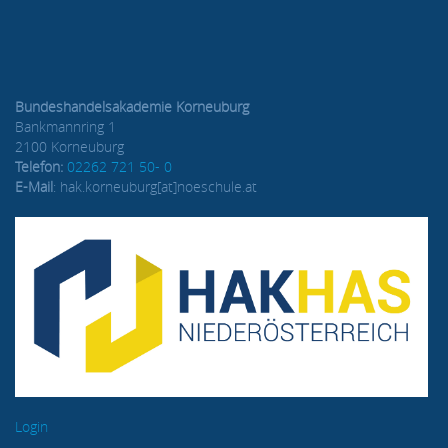
Bundeshandelsakademie Korneuburg
Bankmannring 1
2100 Korneuburg
Telefon:
02262 721 50- 0
E-Mail
: hak.korneuburg[at]noeschule.at
Login