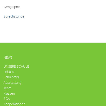
Geographie
Sprechstunde
HAUPTMENÜ
NEWS
UNSERE SCHULE
Leitbild
Schulprofil
Ausstattung
Team
Klassen
SGA
Kooperationen