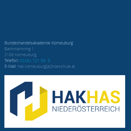
Bundeshandelsakademie Korneuburg
Bankmannring 1
2100 Korneuburg
Telefon:
02262 721 50- 0
E-Mail
: hak.korneuburg[at]noeschule.at