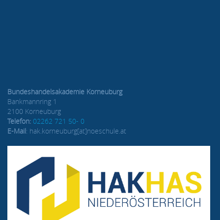
Bundeshandelsakademie Korneuburg
Bankmannring 1
2100 Korneuburg
Telefon:
02262 721 50- 0
E-Mail
: hak.korneuburg[at]noeschule.at