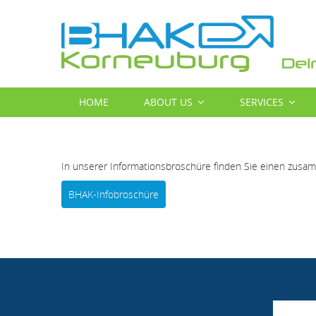
Skip
to
main
content
MAIN
HOME
ABOUT US
SERVICES
NAVIGATION
In unserer Informationsbroschüre finden Sie einen zus
BHAK-Infobroschüre