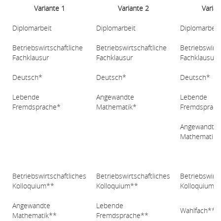
Variante 1
Variante 2
Varian
Diplomarbeit
Diplomarbeit
Diplomarbeit
Betriebswirtschaftliche
Betriebswirtschaftliche
Betriebswirts
Fachklausur
Fachklausur
Fachklausur
Deutsch*
Deutsch*
Deutsch*
Lebende
Angewandte
Lebende
Fremdsprache*
Mathematik*
Fremdsprach
Angewandte
Mathematik*
Betriebswirtschaftliches
Betriebswirtschaftliches
Betriebswirts
Kolloquium**
Kolloquium**
Kolloquium*
Angewandte
Lebende
Wahlfach**
Mathematik**
Fremdsprache**