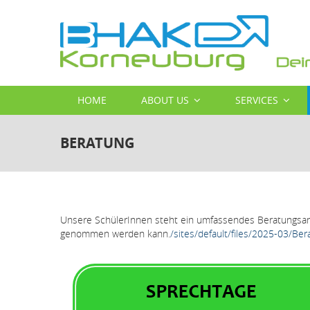
Skip
to
main
content
MAIN
HOME
ABOUT US
SERVICES
NAVIGATION
BERATUNG
Unsere SchülerInnen steht ein umfassendes Beratungsange
genommen werden kann.
/sites/default/files/2025-03/Be