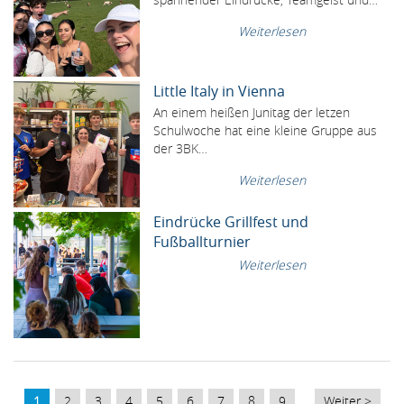
Weiterlesen
Little Italy in Vienna
An einem heißen Junitag der letzen
Schulwoche hat eine kleine Gruppe aus
der 3BK…
Weiterlesen
Eindrücke Grillfest und
Fußballturnier
Weiterlesen
SEITENNUMMERIERUNG
Aktuelle
1
Page
2
Page
3
Page
4
Page
5
Page
6
Page
7
Page
8
Page
9
…
Nächste
Weiter >