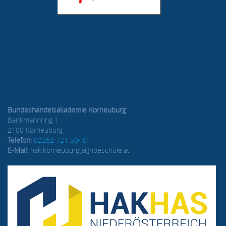
Bundeshandelsakademie Korneuburg
Bankmannring 1
2100 Korneuburg
Telefon:
02262 721 50- 0
E-Mail
: hak.korneuburg[at]noeschule.at