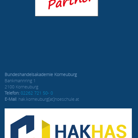
Bundeshandelsakademie Korneuburg
Bankmannring 1
2100 Korneuburg
Telefon:
02262 721 50- 0
E-Mail
: hak.korneuburg[at]noeschule.at