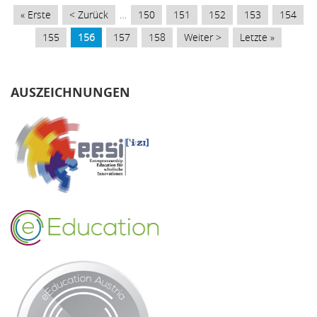
Erste
« Erste
Vorherige
< Zurück
…
Page
150
Page
151
Page
152
Page
153
Page
154
Seite
Seite
Page
155
Aktuelle
156
Page
157
Page
158
Nächste
Weiter >
Letzte
Letzte »
Seite
Seite
Seite
AUSZEICHNUNGEN